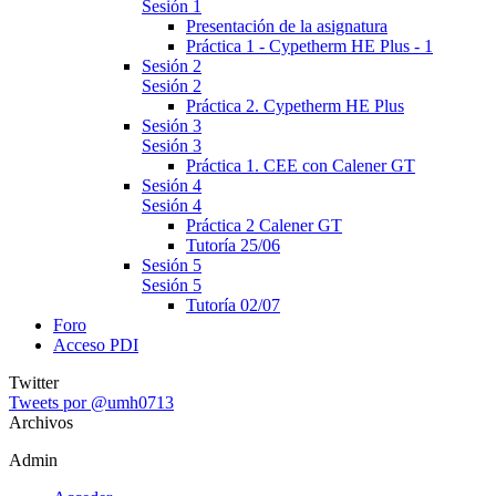
Sesión 1
Presentación de la asignatura
Práctica 1 - Cypetherm HE Plus - 1
Sesión 2
Sesión 2
Práctica 2. Cypetherm HE Plus
Sesión 3
Sesión 3
Práctica 1. CEE con Calener GT
Sesión 4
Sesión 4
Práctica 2 Calener GT
Tutoría 25/06
Sesión 5
Sesión 5
Tutoría 02/07
Foro
Acceso PDI
Twitter
Tweets por @umh0713
Archivos
Admin