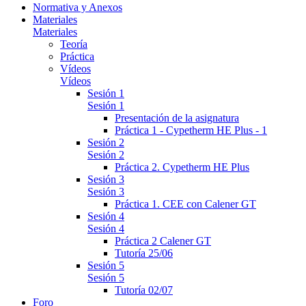
Normativa y Anexos
Materiales
Materiales
Teoría
Práctica
Vídeos
Vídeos
Sesión 1
Sesión 1
Presentación de la asignatura
Práctica 1 - Cypetherm HE Plus - 1
Sesión 2
Sesión 2
Práctica 2. Cypetherm HE Plus
Sesión 3
Sesión 3
Práctica 1. CEE con Calener GT
Sesión 4
Sesión 4
Práctica 2 Calener GT
Tutoría 25/06
Sesión 5
Sesión 5
Tutoría 02/07
Foro